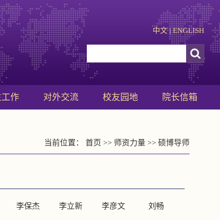
中文
|
ENGLISH
生工作
对外交流
校友园地
院长信箱
当前位置：
首页
>>
师资力量
>>
硕博导师
李保杰
李立新
李彦文
刘畅