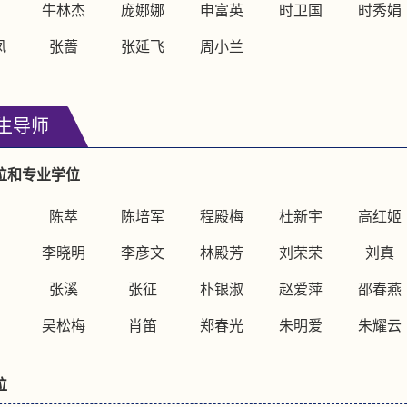
牛林杰
庞娜娜
申富英
时卫国
时秀娟
凤
张蔷
张延飞
周小兰
生导师
位和专业学位
陈萃
陈培军
程殿梅
杜新宇
高红姬
李晓明
李彦文
林殿芳
刘荣荣
刘真
张溪
张征
朴银淑
赵爱萍
邵春燕
吴松梅
肖笛
郑春光
朱明爱
朱耀云
位