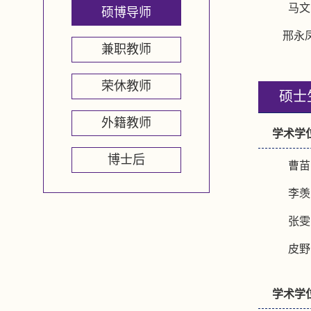
马文
硕博导师
邢永
兼职教师
荣休教师
硕士
外籍教师
学术学
博士后
曹苗
李羡
张雯
皮野
学术学