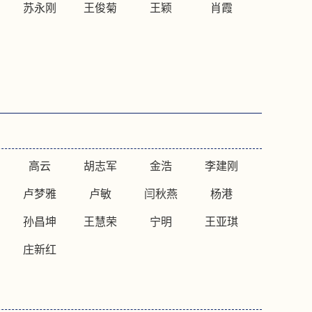
苏永刚
王俊菊
王颖
肖霞
高云
胡志军
金浩
李建刚
卢梦雅
卢敏
闫秋燕
杨港
孙昌坤
王慧荣
宁明
王亚琪
庄新红