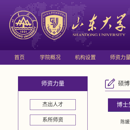
首页
学院概况
机构设置
师资力
师资力量
硕博
杰出人才
博士
系所师资
陈媛