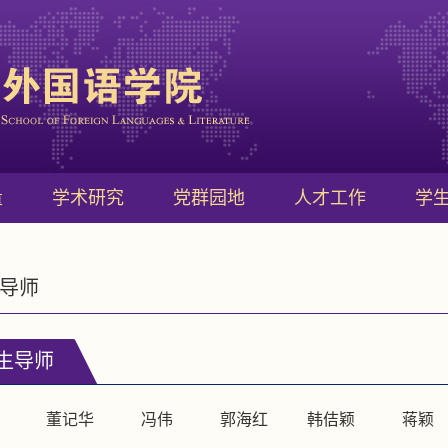
量
学术研究
党群园地
人才工作
学
导师
生导师
董记华
冯伟
郭海红
韩佶颖
蒋颖