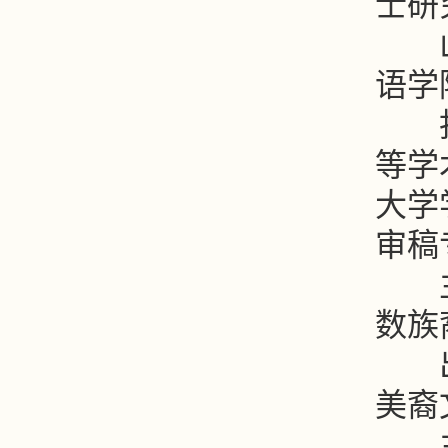
士研
山东
语学
担任
等学
大学
审稿
主要
数族
出版
美裔
主持