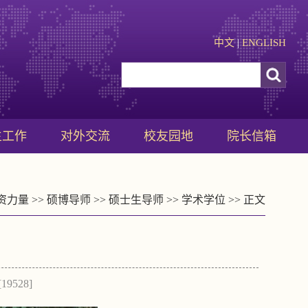
中文
|
ENGLISH
生工作
对外交流
校友园地
院长信箱
资力量
>>
硕博导师
>>
硕士生导师
>>
学术学位
>> 正文
[
19528
]