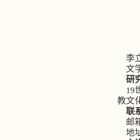
李
文
研
1
教文
联
邮箱：
地