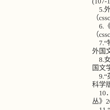
(107
5
（cs
6
（cs
7
外国文
8
国文学
9
科学版
1
丛》2
1