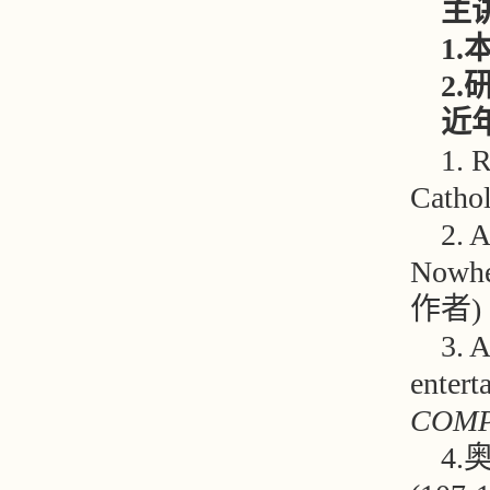
主
1.
2.
近
1. 
Cathol
2. 
Nowhe
作者)
3. A
entert
COMP
4