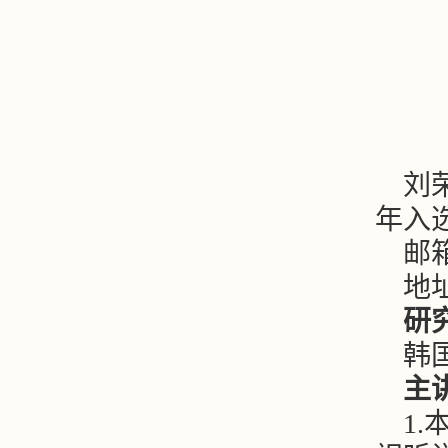
刘
年入
邮箱：
地
研
韩
主
1