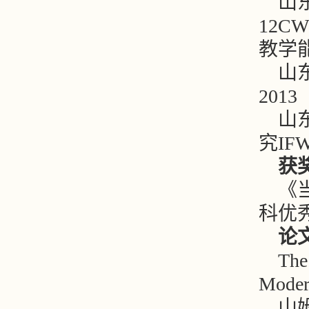
山
12C
教学能
山
2013
山
究IFW
获
《
科优
论
The
Mode
山