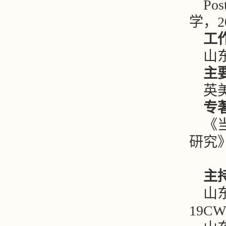
Pos
学，200
工
山
主
英
专
《
研究》
主
山
19CW