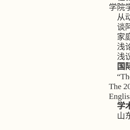
学院学报
从动
谈阿
家庭
浅论
浅议
国
“Th
The 20
Engli
学
山