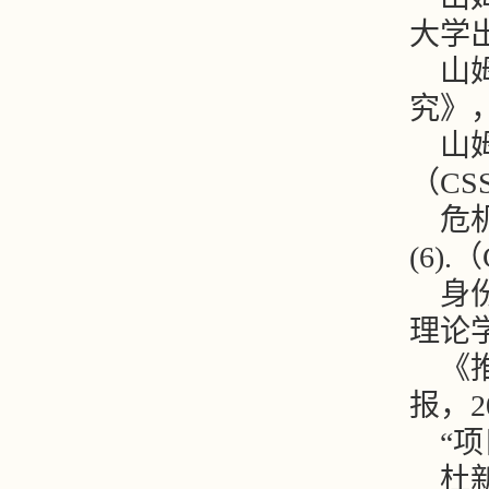
大学出
山
究》，
山姆
（CS
危
(6).
身
理论学刊
《
报，200
“
杜