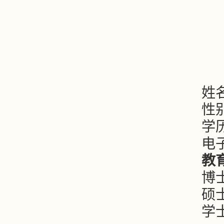
姓
性
学
电子
教
博士
硕士
学士