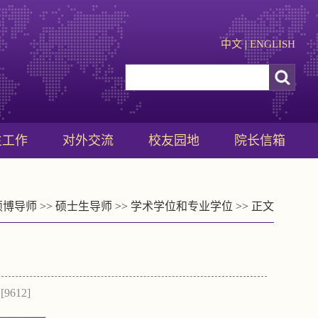
中文
|
ENGLISH
生工作
对外交流
校友园地
院长信箱
硕博导师
>>
硕士生导师
>>
学术学位和专业学位
>> 正文
[
9612
]