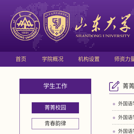
首页
学院概况
机构设置
师资力
学生工作
菁
外国语
菁菁校园
外国语
青春韵律
外国语