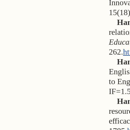
Innova
15(18
Han
relati
Educa
262.
h
Han
Englis
to Eng
IF=1.5
Han
resour
efficac