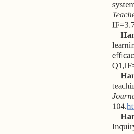
system
Teach
IF=3.
H
an
learni
effica
Q1,IF
Han
teachi
Journa
104.
ht
Han
Inquir