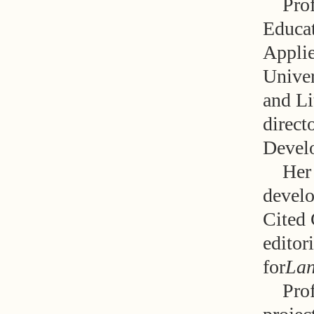
Pro
Educat
Applie
Univer
and Li
direct
Devel
Her 
develo
Cited 
editor
for
Lan
Prof