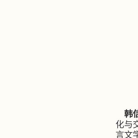
韩
化与
言文