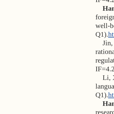
Han
foreig
well-b
Q1).
h
Jin,
ration
regula
IF=4.2
Li,
langua
Q1).
ht
Han
resear