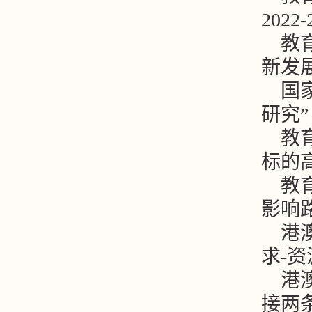
2022
教
新发展研
国
研究”（
教
标的高
教
影响路径
港
求-资
港
接两条