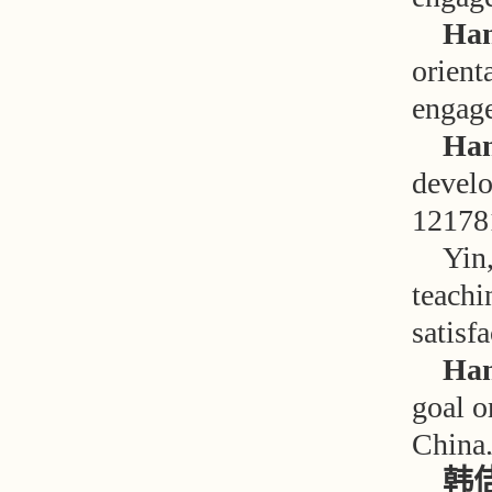
Han
orient
engag
Han
develo
12178
Yin
teachi
satisfa
Han
goal o
China
韩