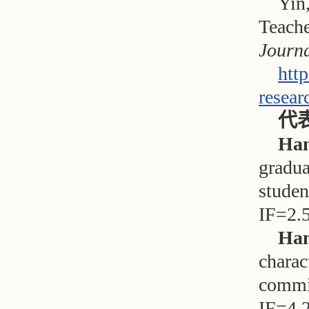
Yin
Teache
Journa
htt
resear
代
Ha
gradua
studen
IF=2.5
Ha
charac
commi
IF=4.2