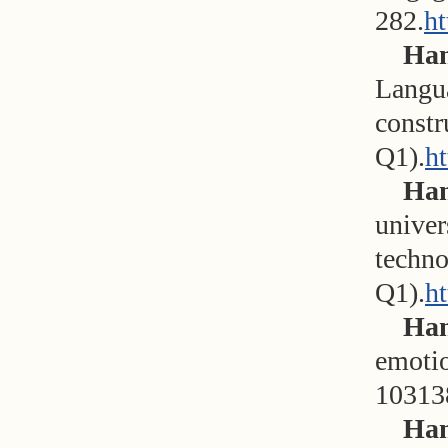
282.
ht
Han
Langua
constr
Q1).
ht
Han
univer
techno
Q1).
ht
H
an
emotio
10313
H
an