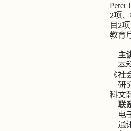
Pet
2项
目2
教育
主
本
《社
研
科文
联
电子
通