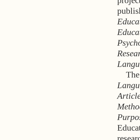
projec
publis
Educa
Educa
Psych
Resea
Langu
The
Langua
Articl
Method
Purpo
Educat
resear