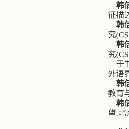
韩
征描述.
韩
究(CSS
韩
究(CSS
于
外语界(C
韩
教育与文
韩
望.北