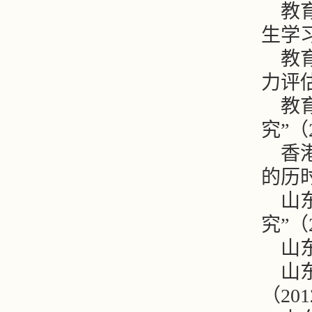
教
生学习
教
力评估
教
究”（2
香
的历时
山
究”（2
山
山
（201