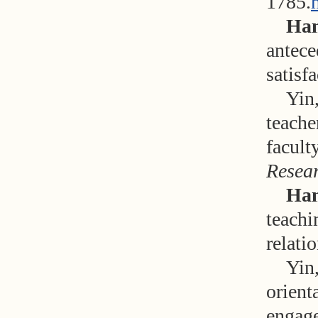
1785.
Han
antece
satisfa
Yin,
teache
facult
Resea
Han
teachi
relati
Yin,
orient
engag