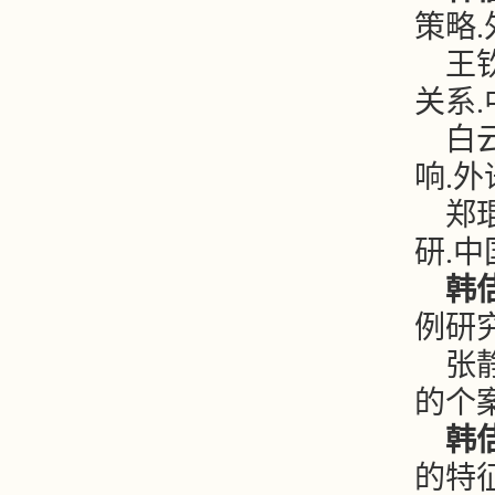
策略.
王
关系.中
白
响.外语
郑
研.中国
韩
例研究
张
的个案研
韩
的特征及