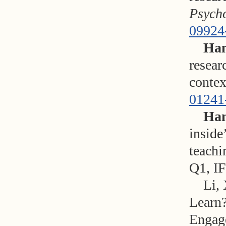
Psych
09924
Han
resear
contex
01241
Han
inside
teachi
Q1, IF
Li, 
Learn?
Engag