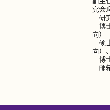
副主
究会
研
博
向）
硕
向）
博
邮箱：