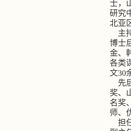
士，
研究
北亚
主
博士
金、
各类课
文3
先
奖、
名奖
师、
担