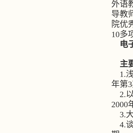
外语
导教
院优
10
电
主
1
年第
2.
200
3.
4