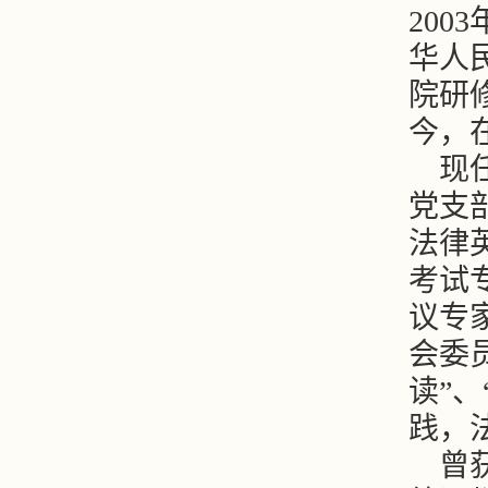
200
华人民
院研修
今，
现
党支
法律
考试
议专
会委
读”
践，
曾