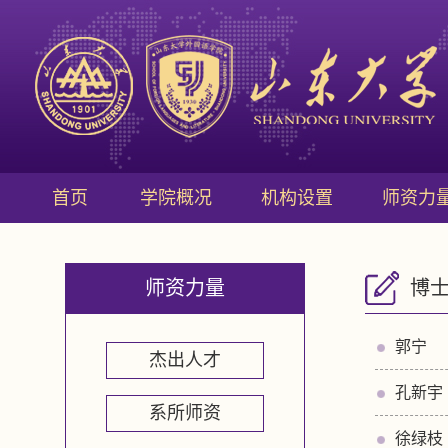
首页
学院概况
机构设置
师资力
师资力量
博
郭宁
杰出人才
孔新宇
系所师资
徐绿枝