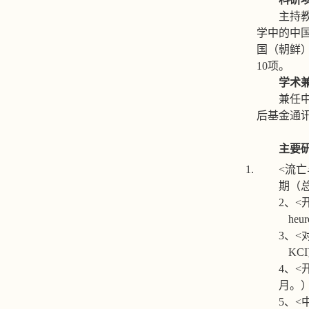
主持
学中的中
国（朝鲜
10
项。
学术
兼任
后基金通
主要
<
流亡
期（
2
、
<
heu
3
、
<
KCI
4
、
<
月。
5
、
<