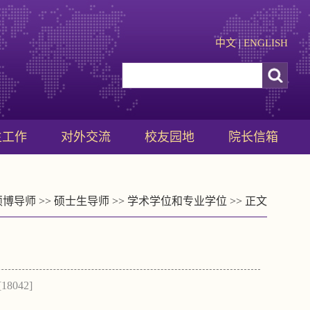
中文
|
ENGLISH
生工作
对外交流
校友园地
院长信箱
硕博导师
>>
硕士生导师
>>
学术学位和专业学位
>> 正文
[
18042
]