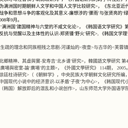
伪满洲国时期朝鲜人文学和中国人文学比较研究
>
，《东北亚近
战争和思想斗争的客观化及其意义
-
廉想涉的
‘
骤雨
’
与张贤亮的
‘
008
年
9
月。
‘
满洲国
’
建国精神与六堂的不咸文化论
>
，《韩国语文学研究》
反抗与觉醒以及主体性的认识
-
郑贤锺
‘
野火
’
研究
>,
《韩国文学理
<
生疏的理念和同族相残之悲剧
-
河谨灿的
<
夜壶
>
与古华的
<
芙蓉
北鄉精神、其虛與實
-
安寿吉
‘
北乡谱
’
研究
>
，韓國語文學研究
第
<
廣場與密室
-
論
‘
廣場
’
的主題
>
，《外國文學研究》
114
期，
2005
徐廷柱诗研究
>
（《朝鲜学》，中央民族大学朝鲜文化研究所编
中国现代小说中的经济意识
-
以矛盾
‘
子夜
’
为中心
>
，《韩国现代
（韩国）解放即后的混乱和小说创作
>
，山东师范大学外国语学