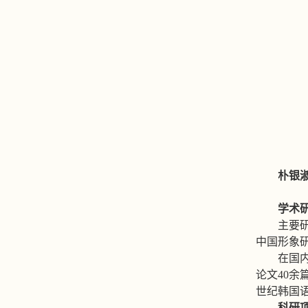
朴银
学术
主要
中国形象
在国
论文
40
余
世纪韩国
科研