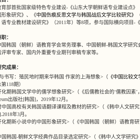
教育部首批国家级特色专业建设
-
《山东大学朝鲜语专业建设点》
国形象研究》、《
中国伤痕反思文学与韩国战后文学比较研究》
）语专业教材建设研究》（
2011
年）等
8
项，参与国际横向项目
-
兼职：
中国韩国（朝鲜）语教育学会常务理事、中国朝鲜
-
韩国文学研究
讯评审专家、国内外重要专业期刊审稿专家等。
研究成果：
与书写：殖民地时期来华韩国
作家的上海想象
>
（
《中国比较文
总第
118
期）
开化期韩国文学中的儒学想象研究
>
（
《后儒教社会的
‘
儒教因素
’
reum
出版社
[
韩国
]
，
2019
年
12
月。
对中国高校有关韩国语翻译课程及教材的研究
>
（《韩中人文研究
].2018
年
3
月。
开化期新小说中的中国形象研究
>
（《中国韩国（朝鲜）语教育研
）
中国韩国
-
朝鲜文学经典作品目录选定研究
>
（《韩中人文学研究