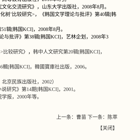
代文化交流研究》，山东大学出版社，
2008
年
8
月。
绿化树
’
比较研究
>
，《韩国文学理论与批评》第
40
辑
[
韩
第
51
辑
[
韩国
KCI]
，
2008
年
8
月。
论与批评》第
38
辑
[
韩国
KCI]
，艺林企划，
2008
年
3
镇
>
比较研究
〉，
韩中人文研究第
20
辑
[
韩国
KCI]
，
46
輯
[
韩国
KCI]
，韓國寶庫社出版，
2006
。
。
，北京民族出版社，
2002
）
小说研究》第
14
期
[
韩国
KCI]
，
2001
。
院学报，
2000
年等。
上一条：
曹苗
下一条：
陈萃
【
关闭
】