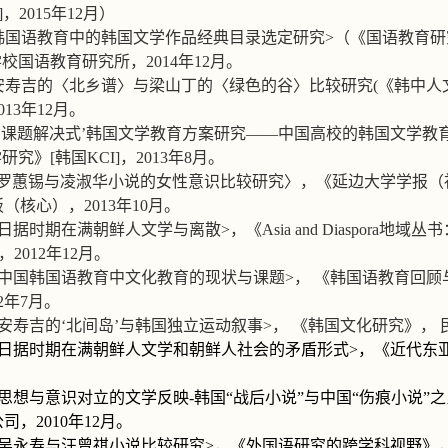
]
，
2015
年
12
月）
韩国语教育中的韩国文学作品经典目录选定研究
>
（《国语教育研
学校国语教育研究所，
2014
年
12
月。
安寿吉的〈北乡谱〉与梁山丁的〈绿色的谷〉比较研究
(
《韩中人
013
年
12
月。
‘
课题解决式
’
韩国文学教育方案研究
——
中国高校的韩国文学教
学研究》
[
韩国
KCI]
，
2013
年
8
月。
罗蕙锡与凌淑华小说的女性意识比较研究〉，《延边大学学报（
板（核心），
2013
年
10
月。
日据时期在满朝鲜人文学与离散
>
，《
Asia and Diaspora
地域丛书
，
2012
年
12
月。
中国韩国语教育中文化教育的现状与课题
>
，
《韩国语教育回顾
2
年
7
月。
安寿吉的
‘
北间岛
’
与韩国独立运动叙事
>
，
《韩国文化研究》，
日据时期在满朝鲜人文学和朝鲜人社会的矛盾形式
>
，《近代东
思想与意识对立的文学反映
-
韩国
“
战后小说
”
与中国
“
伤痕小说
”
之
公司，
2010
年
12
月。
吴永寿与汪曾祺小说比较研究
>
，《外国语研究的跨学科视野》