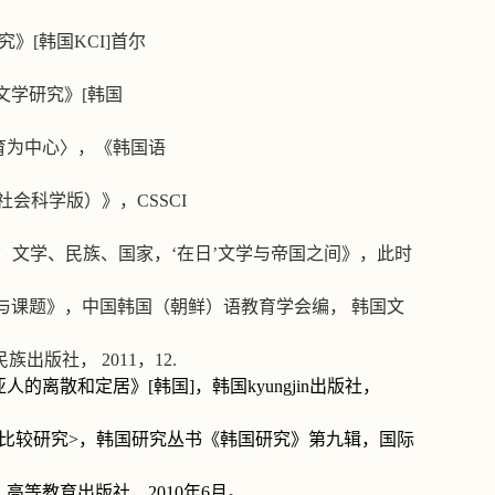
究》
[
韩国
KCI]
首尔
文学研究》
[
韩国
育为中心〉，《韩国语
社会科学版）》，
CSSCI
：文学、民族、国家，
‘
在日
’
文学与帝国之间》，此时
与课题》，中国韩国（朝鲜）语教育学会编，
韩国文
民族出版社，
2011
，
12.
亚人的离散和定居》
[
韩国
]
，韩国
kyungjin
出版社，
比较研究
>
，韩国研究丛书《韩国研究》第九辑，国际
，高等教育出版社，
2010
年
6
月。