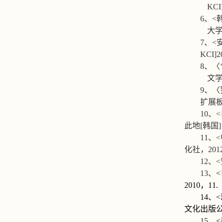
KCI
6
、
<
大
7
、
<
KCI]2
8
、〈
文
9
、〈
扩展
10
、
<
此地
[
韩国
]
11
、
<
化社，
201
12
、
<
13
、
<
2010
，
11.
14
、
<
文化出版
15
、
<