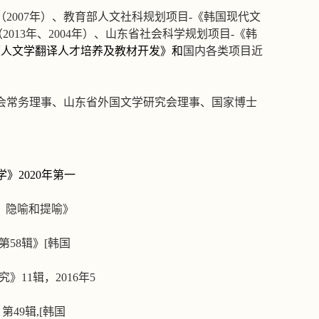
（
2007
年）、教育部人文社科规划项目
-
《韩国现代文
（
2013
年、
2004
年）、山东省社会科学规划项目
-
《韩
《
人文学翻译人才培养及教材开发》和
国内各类项目近
会常务理事、山东省外国文学研究会理事、国家博士
学》
2020
年第一
，隐喻和提喻》
第
58
辑》
[
韩国
究》
11
辑，
2016
年
5
》第
49
辑
,[
韩国