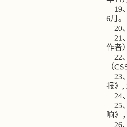
1
6月。
2
21
作者
2
（CS
2
报》,
2
2
响》，
2