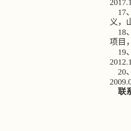
201
1
义，山
1
项目，2
1
2012
2
2009
联