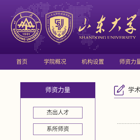
首页
学院概况
机构设置
师资力
师资力量
学
杰出人才
系所师资