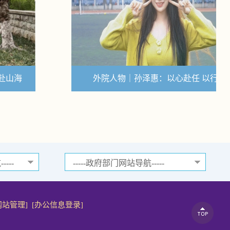
外院人物｜孙泽惠：以心赴任 以行致远
网站管理]
[办公信息登录]