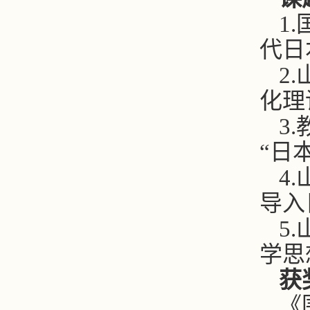
1
代日
2
化理
3
“日
4
导入
5
学思
获
《