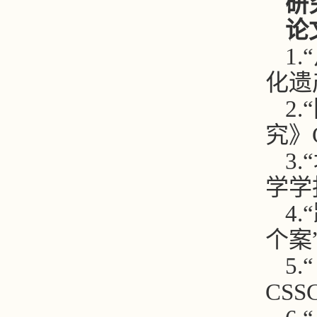
研
论
1
化遗产
2
究》C
3
学学报
4
个案
5
CSS