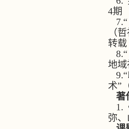
6
4期
7
（哲
转载
8
地域
9
术”
著
1
弥、
课