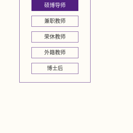
硕博导师
兼职教师
荣休教师
外籍教师
博士后