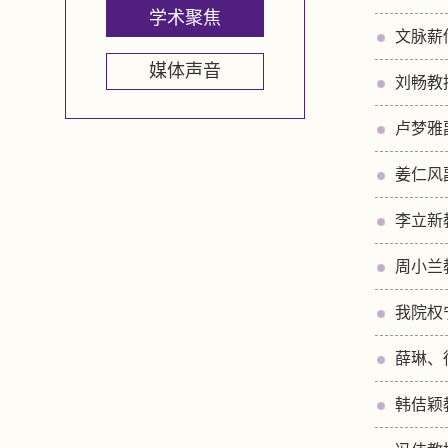
学术聚焦
文脉薪
媒体声音
刘畅教
卢梦雅
姜仁风
李立新
周小兰
我院权
薛琳、
韩佶颖