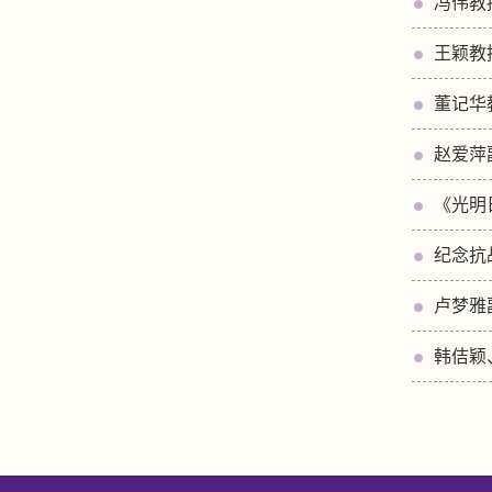
冯伟教
王颖教
董记华
赵爱萍
《光明
纪念抗
卢梦雅
韩佶颖