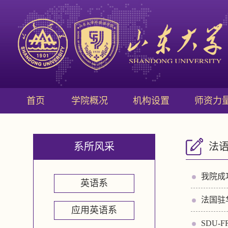
首页
学院概况
机构设置
师资力
系所风采
法
我院成
英语系
法国驻
应用英语系
SDU-