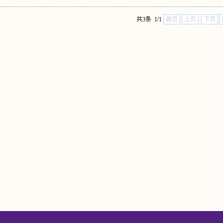
共3条 1/1
首页
上页
下页