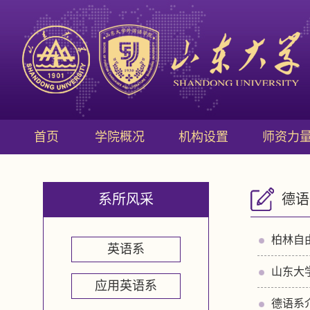
首页
学院概况
机构设置
师资力
系所风采
德语
柏林自
英语系
山东大
应用英语系
德语系