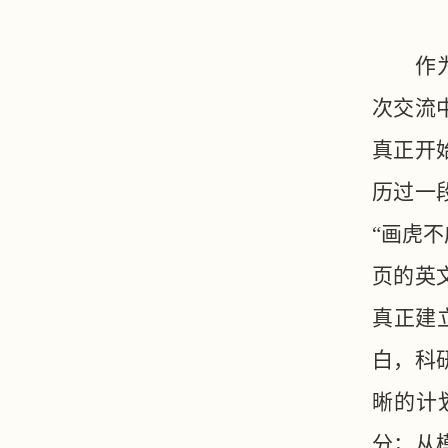
作
次交流
真正开
历过一
“画虎
页的英
真正建
白，科
晰的计
分；从