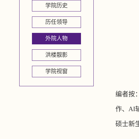
学院历史
历任领导
外院人物
洪楼靓影
学院视窗
编者按
作、AI
硕士新生