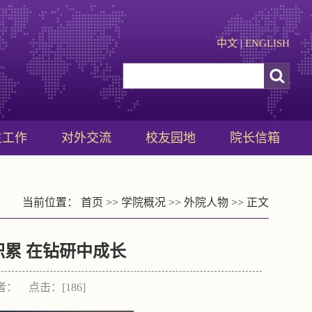
中文
|
ENGLISH
生工作
对外交流
校友园地
院长信箱
当前位置：
首页
>>
学院概况
>>
外院人物
>> 正文
累 在钻研中成长
作者： 点击：[
186
]