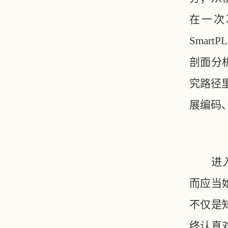
在一次
Smar
剖面分
究路径里
展编码
进
而应当
不仅是
终认真