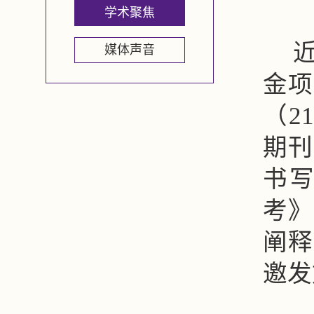
学术聚焦
媒体声音
金项
（2
期刊
书
考》
阐释
邀发