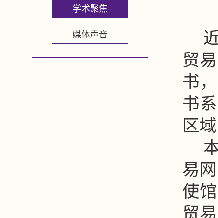
学术聚焦
媒体声音
贸易
书，
书系
区域
易网
使馆
贸易