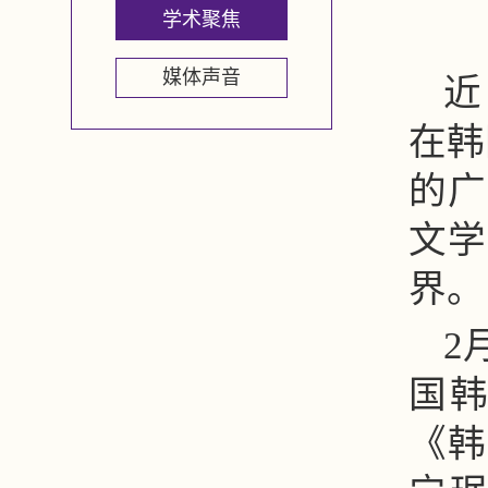
学术聚焦
媒体声音
近
在韩
的广
文学
界。
2
国
《韩