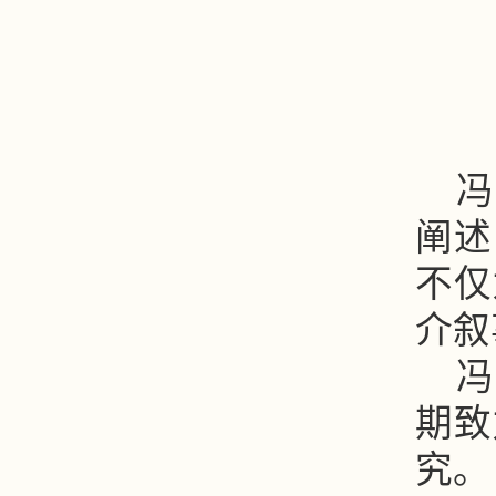
冯
阐述
不仅
介叙
冯
期致
究。