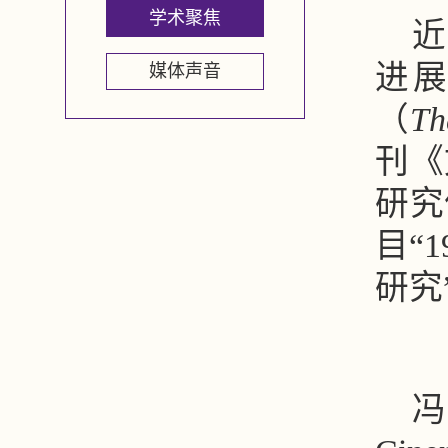
学术聚焦
近
进
媒体声音
（
Th
刊《
研究
目“
研究”