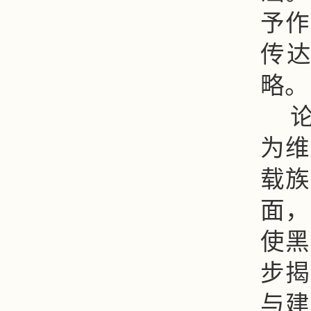
予作
传
略。
为维
载族
面，
使黑
步揭
与建