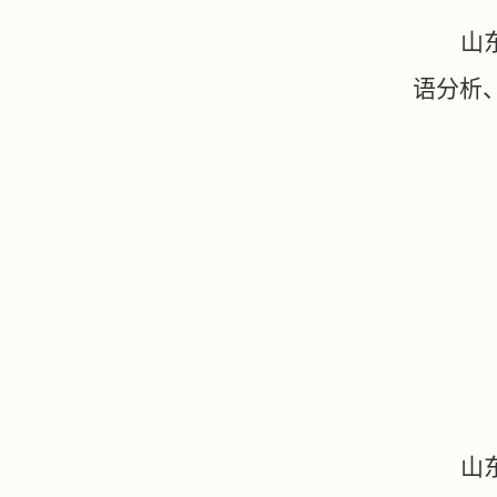
山
语分析
山