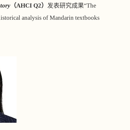
tory
（
AHCI Q2）
发表研究成果
“The
istorical analysis of Mandarin textbooks