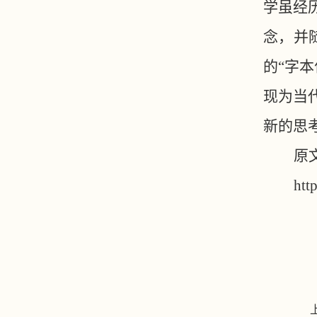
学虽经
念，并
的“字
现为当
新的思
原
htt