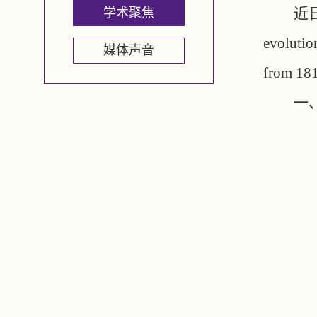
近
学术聚焦
evolutio
媒体声音
from 18
一