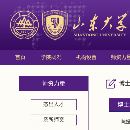
首页
学院概况
机构设置
师资力
师资力量
博
杰出人才
博士
系所师资
陈