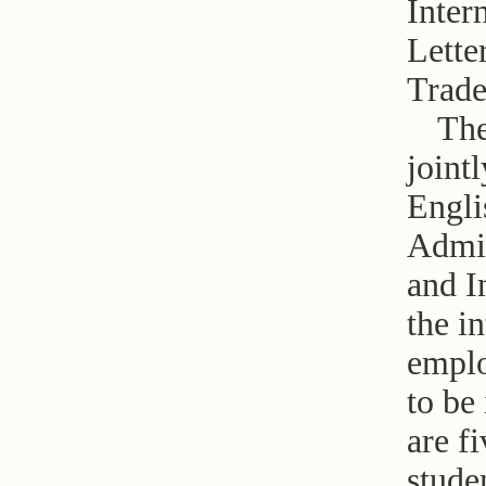
Inter
Lette
Trade
The
joint
Engli
Admin
and I
the i
emplo
to be
are f
stude