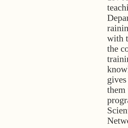
teach
Depar
raini
with 
the c
train
knowl
gives
them 
progr
Scien
Netwo