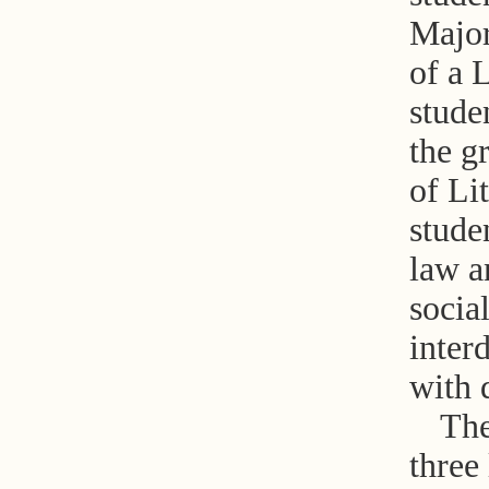
Major
of a 
stude
the g
of Li
stude
law a
socia
inter
with 
The
three