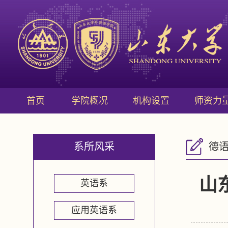
首页
学院概况
机构设置
师资力
系所风采
德
山
英语系
应用英语系