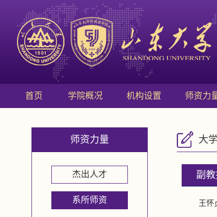
首页
学院概况
机构设置
师资力
师资力量
大
杰出人才
副教
系所师资
王怀