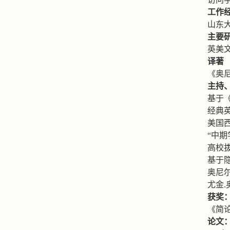
工作
山东
主要
英美
译著
《奥
主持
基于
经典
美国
“
中期
高校
基于
奥尼
尤金
.
获奖
《简
论文