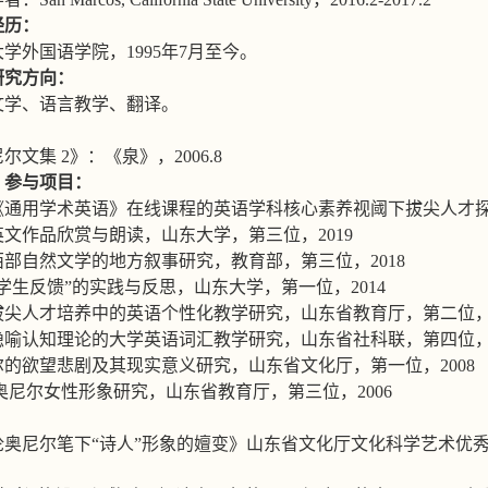
经历：
大学外国语学院，
1995
年
7
月至今。
研究方向：
文学、语言教学、翻译。
尼尔文集
2
》：《泉》，
2006.8
、参与项目：
《通用学术英语》在线课程的英语学科核心素养视阈下拔尖人才
英文作品欣赏与朗读，山东大学，第三位，
2019
西部自然文学的地方叙事研究，教育部，第三位，
2018
学生反馈
”
的实践与反思，山东大学，第一位，
2014
拔尖人才培养中的英语个性化教学研究，山东省教育厅，第二位
隐喻认知理论的大学英语词汇教学研究，山东省社科联，第四位
尔的欲望悲剧及其现实意义研究，山东省文化厅，第一位，
2008
奥尼尔女性形象研究，山东省教育厅，第三位，
2006
：
论奥尼尔笔下
“
诗人
”
形象的嬗变》山东省文化厅文化科学艺术优
：