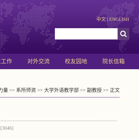
中文
|
ENGLISH
生工作
对外交流
校友园地
院长信箱
力量
>>
系所师资
>>
大学外语教学部
>>
副教授
>> 正文
[
3046
]