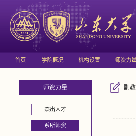
首页
学院概况
机构设置
师资力
师资力量
副教
杰出人才
系所师资