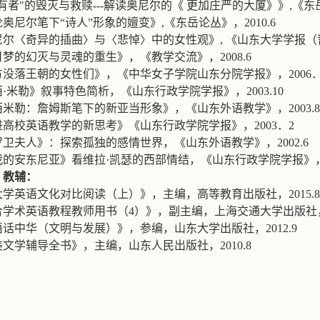
有者
"
的毁灭与救赎
---
解读奥尼尔的《
更加庄严的大厦》》
,
《东
论奥尼尔笔下
“
诗人
”
形象的嬗变》
,
《东岳论丛》，
2010.6
尼尔〈奇异的插曲〉与〈悲悼〉中的女性观》
,
《山东大学学报（
日梦的幻灭与灵魂的重生》，《教学交流》，
2008.6
方没落王朝的女性们》，《中华女子学院山东分院学报》，
2006
西
·
米勒》叙事特色简析，《山东行政学院学报》，
2003.10
西米勒：詹姆斯笔下的新亚当形象》，《山东外语教学》，
2003.8
进高校英语教学的新思考》《山东行政学院学报》，
2003
．
2
罗卫夫人》：探索孤独的感情世界，《山东外语教学》，
2002.6
我的安东尼亚》看维拉
·
凯瑟的西部情结，《山东行政学院学报》
、教辅：
大学英语文化对比阅读（上）》，主编，高等教育出版社，
2015.8
合学术英语教程教师用书（
4
）》，副主编，上海交通大学出版社
语话中华（文明与发展）》，参编，山东大学出版社，
2012.9
美文学辅导全书》，主编，山东人民出版社，
2010.8