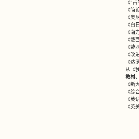
《
"
占
《简
《奥
《白
《南
《戴
《戴
《改
《达
从《
教材
《新
《综
《英
《英