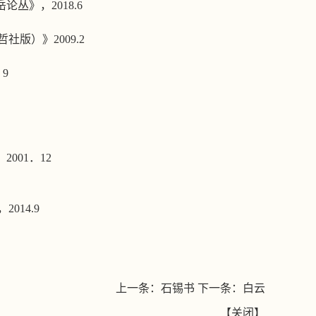
岳论丛》，
2018.6
哲社版）》
2009.2
．
9
，
2001
．
12
，
2014.9
上一条：
石锡书
下一条：
白云
【
关闭
】