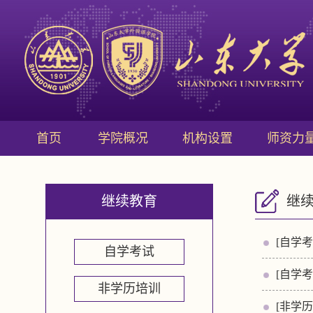
首页
学院概况
机构设置
师资力
继续教育
继
[自学考
自学考试
[自学考
非学历培训
[非学历