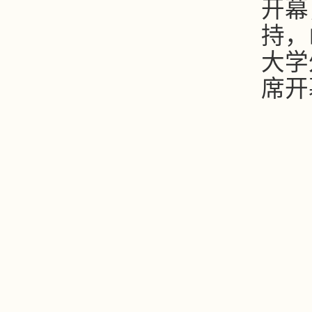
开幕
持，
大学
席开