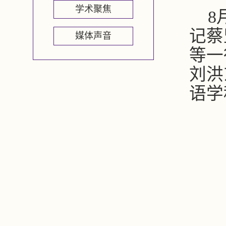
学术聚焦
8
记蔡
媒体声音
等一
刘洪
语学