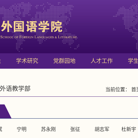
量
学术研究
党群园地
人才工作
学
外语教学部
当前位置：
首
斌
宁明
苏永刚
张征
胡志军
杜新宇