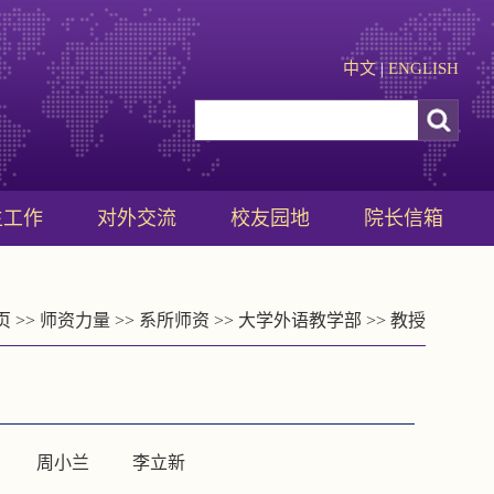
中文
|
ENGLISH
生工作
对外交流
校友园地
院长信箱
页
>>
师资力量
>>
系所师资
>>
大学外语教学部
>>
教授
周小兰
李立新