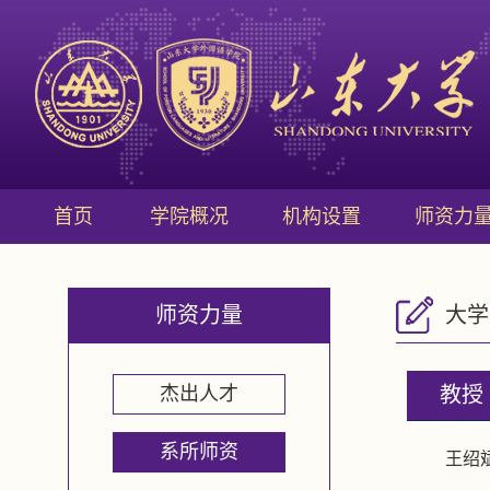
首页
学院概况
机构设置
师资力
师资力量
大学
杰出人才
教授
系所师资
王绍