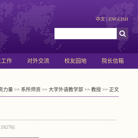
中文
|
ENGLISH
生工作
对外交流
校友园地
院长信箱
资力量
>>
系所师资
>>
大学外语教学部
>>
教授
>> 正文
[
19276
]