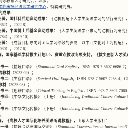
高等教育人才研究会，理事；
学临床神经语言学研究中心
，特聘研究员。
究成果:
专著
，国社科后期资助成果：
《动机视角下大学生英语学习的品行研究》，山东大学出
47362），2022.8；
专著
，中国博士后基金资助成果
：
《大学生英语学业求助的动机行为研究》，山东大
45784），2019.10；
专著
：
《成就目标导向对团队学习绩效的影响—以中西文化对比为视角》，山东大学出版
51030），2017.6；
编，
国家基础学科
拔尖计划2.0、省重点教改专项支持
，
《拔尖创新人才英
书一:
《情境口语》（
Situational Oral English
，ISBN: 978-7-5607-6686
流教材
（2023.09）；
书二:
《生存口语》（
Survival Oral English
，ISBN: 978-7-5607-7268-4
教材
（2025.08）；
书三:
《思辨口语》（
Critical Thinking in English
，ISBN: 978-7-5607-7
书四:
《中华文化传播》（上册）（
Introducing Traditional Chinese Culture
8；
书五:
《中华文化传播》（下册）（
Introducing Traditional Chinese Culture
7。
编，
《高校人才国际化培养英语听说教程》
，
山东大学出版社：
一册:
《情境会话与国际交流》（
Situational Conversations in I
nternational