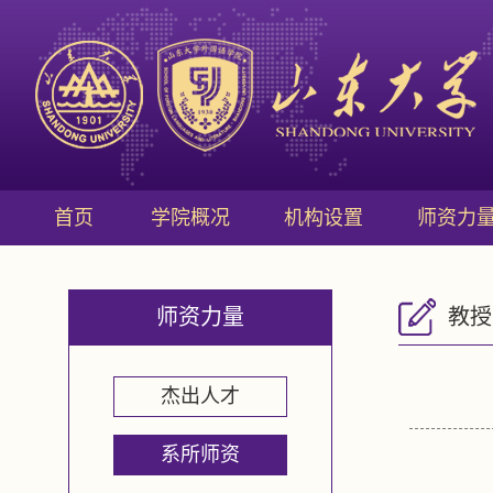
首页
学院概况
机构设置
师资力
师资力量
教授
杰出人才
系所师资