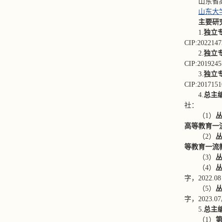
山东省
山东大
主要研
1.
独立
CIP:20221
2.
独立
CIP:20192
3.
独立
CIP:20171
4.
总主
社：
（1）
丛
高等教育一
（2）
丛
等教育一流
（3）
丛
（4）
丛
字，2022.0
（5）
丛
字，2023.0
5.
总主
（1）
第