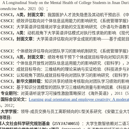
1，
A Longitudinal Study on the Mental Health of College Students in Jinan Du
iomedicine hub，
2021（6）；
CSSCI，A类，封面文章：
我国医护人才流失隐患及其动机干预启示.《中国
CSSCI：
绩效评估取向对个体信息运用能力的影响研究.《系统管理学报》，
CSSCI：
大学英语评估情境对学业求助的交互影响研究.《外语与外语教学》
CSSCI，A类：
动机视角下大学英语评估模式对执行性求助的影响.《现代外
CSSCI，封面文章：
大学英语评估取向对学业成就的影响——基于成就目
；
CSSCI：
个体绩效评估导向对团队学习的影响机制研究.《系统管理学报》，
CSSCI，A类，封面文章：
绩效考核干预下个体成就目标导向对知识共享意愿
CSSCI：
个体信息开放性对团队信息运用能力的影响研究.《软科学》，201
CSSCI：
成就目标导向：三维结构的理论采纳与实证检验.《科技进步与对策
CSSCI：
认知视角下团队成就目标导向对团队学习的影响研究.《软科学》，
CSSCI，新华文摘转载：
知识共享的绩效考核取向对团队学习绩效的影响研
CSSCI：
基于知识分流模型的团队学习三维结构测量与影响因素.《科技进步
，专业期刊：
对英语听说学习可操性激励策略探讨.《海外英语》，2011（
，国际会议论文：
Learning goal orientation and employee creativity: A mode
tts，2012；
，大学学报：
领导-成员交换与员工离职倾向的U型关系研究.《安徽工业大学
持项目:
部人文社会科学研究
规划基金
（25YJA740053）
：大学生数智依赖对二语习得的