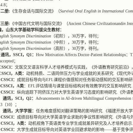
4.8；
二册:
《生存会话与国际交流》（
Survival Oral English in International Co
；
三册:
《中国古代文明与国际交流》（Ancient Chinese Civilizationand
in In
编，山东大学基础学科拔尖生教材
：
glish Synonym Discrimination
（初阶），30万字，待刊；
glish Synonym Discrimination
（中阶），30万字，待刊；
glish Synonym Discrimination
（高阶），30万字，待刊。
5，通讯，SSCI，Q1：
How Motivation Affects Doctor-Patient Relationships：
 accepted；
CSSCI：
文医交叉语言科学人才培养模式与实践，《外语教育研究前沿》，2
SSCI
，A类
：
动机特质、二语同伴压力与学业成就的关系研究.《现代外语》
CSSCI：
成就目标导向与EFL课程价值感知对任务驱动感知的交互影响研究
CSSCI
，A类
：EFL评估情境与课堂目标结构对有效教学的交互影响研究.《
CSSCI：
纵向追踪下同侪压力对大学生英语学习态度的影响研究.《外语教学
2，
通讯，SCI
，
Q2
：
Advancements in AI-driven Multilingual Comprehension f
23（10）；
/3，通讯，
大学学报：
任务难度感知对翻译策略的影响研究.《福建开放大学学
CSSCI：
成绩目标导向对大学英语学业求助的争议性影响研究.《外语与外语
CSSCI，A类：
动机视角下英语类专业学生成就差异研究及人才培养启示.《
CSSCI：
大学生成就目标导向对英语学业回避求助的影响——基于竞争评估