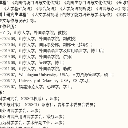
课程
：《高阶情境口语与文化传播》《高阶生存口语与文化传播》《全球
》《大学基础英语》《综合英语》《大学英语视听说》《语言与心理》等
博士研究生课程
：《人文学科视域下的数字能力培养与学术写作》《实验
论文写作与发表》等。
工作经历：
.09~至今，山东大学，外国语学院，教授；
.09~2024.08，山东大学，外国语学院，副教授；
.04~2020.04，山东大学，国际事务部，副部长（挂职）；
.10~2019.07，山东大学，外国语语言学及应用语言学，博士后；
.09~2019.08，山东大学，外国语学院，讲师；
.09~2016.06，山东大学，管理学，博士；
.12~2011.08，山东大学，外国语学院，助教；
05~2008.07，Wilmington University，USA，人力资源管理学，硕士；
2~2006.12，University of Delaware，USA，ESL学习；
.09~2005.07，福建师范大学，心理学，学士。
职：
科学研究会（CSSCI权威），理事；
进步与对策》（CSSCI）杂志社，青年学术委员会委员；
国外语言学学会，理事；
国外语言应用语言学学会，常务理事；
行为科学学会，学术部副主任，理事；