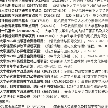
基础学科拔尖学生培养计划2.0项目（20212060）
：外语教学视域下拔尖生的国
科后期资助项目（20FYYB015）
：动机视角下大学生英语学习的品行研究，20
人文社会科学研究青年基金（20YJC740106）
：评估情境干预下大学英语学业
本科教学改革研究重点项目（Z2022113）
：基础学科拔尖生中华文化传播英语
社科规划项目基金（23CYYJ13）
：动机视角下外语人才核心素养的培养路径研究
大学教育教学改革
重点
项目（2024Z21
）
：外语教育赋能山东大学基础学科拔尖
士后基金（2018M632655）
：大学生不良学业求助的动机干预策略及其效果研究，
省社科规划项目青年
项目
（18DJYJ04）
：大学生学业求助的动机行为研究，201
大学2025年出版基金资助项目：
《情景会话与国际交流》，2025.3~2025.
大学课堂教学改革课程项目：
《高阶情境口语与文化传播》课程，2025.03~
大学通识核心课程建设项目
：《情景会话与国际交流》，2024.06；
大学2023年出版基金资助项目：
《中华文化传播（下）》，2024.6~2024.
大学2023年高质量教材出版
项目
：拔尖创新人才英语教材《中华文化传播》，20
大学青年学者未来计划
，2020.09~2025.12，在研；
大学教育教学改革研究项目（2022Y333）
：同侪压力对拔尖生英语学习的影响研
大学研究生数字能力公共课程培育项目
：人文学科视域下的数字能力培养与操作
大学研究生教育教学改革研究项目（XYJG2020034）
：高校研究生学术品行的
项目，科技文献翻译、统计分析与数据运算
：LZS合金前驱体合成炉研制，20
大学教育教学改革研究项目（2019Y298）
：泰山学堂英语口语教学障碍及教改出
大学博士后日常经费
：2017.12~2019.09，结项。
与项目:
社科基金年度项目（21BYY020）：中国老年人语言退化及障碍干预的临床语