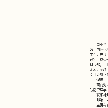
周小兰
为、国际化
工作；在《
践》、
Elect
材八部；主
余项；荣获
文社会科学
诚招
面向海
鼓励管理学
联系
地
邮箱：
主讲与