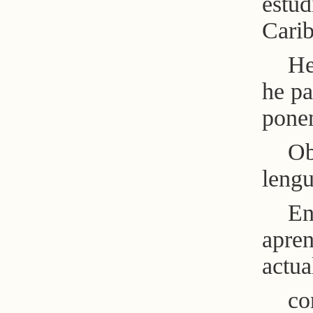
estud
Carib
He
he pa
ponen
Ob
lengu
En
apren
actua
co