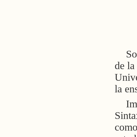
So
de la
Unive
la en
Im
Sinta
como 