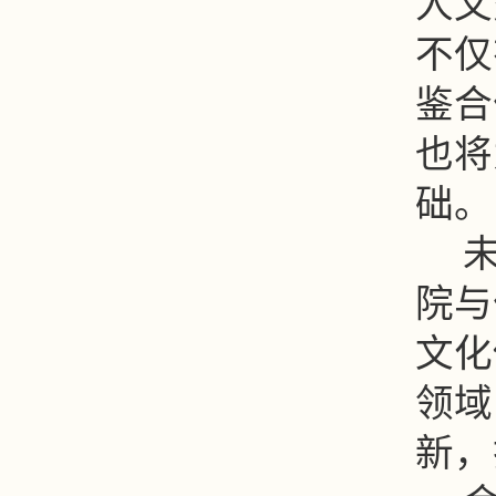
人文
不仅
鉴合
也将
础。
院与
文化
领域
新，