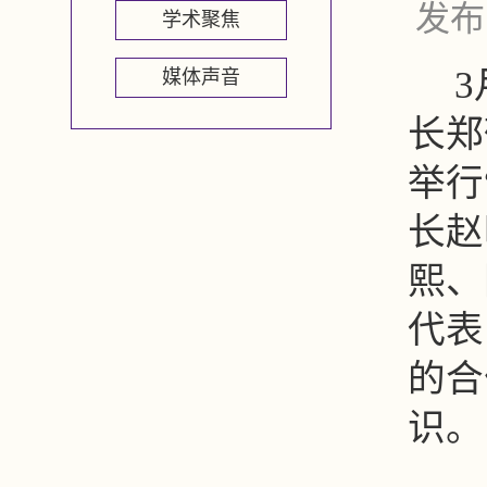
发布
学术聚焦
媒体声音
长郑
举行
长赵
熙、
代表
的合
识。