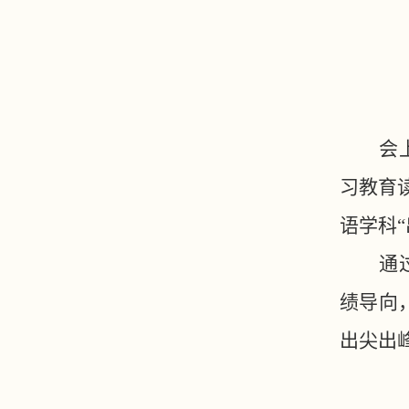
会
习教育
语学科
通
绩导向
出尖出