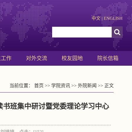
中文
|
ENGLISH
生工作
对外交流
校友园地
院长信箱
当前位置：
首页
>>
学院资讯
>>
外院新闻
>> 正文
读书班集中研讨暨党委理论学习中心
者：刘婷婷 点击：[
152
]