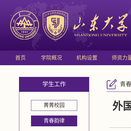
首页
学院概况
机构设置
师资力
学生工作
青
外
菁菁校园
青春韵律