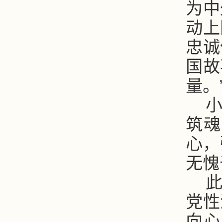
为中
动上
忠诚
国故
量。
筑魂
心，
无愧
党性
向心