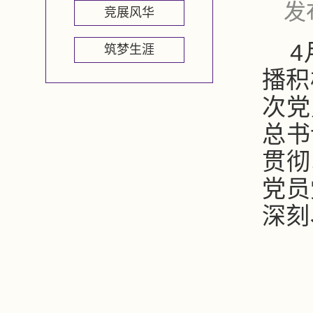
发
竞展风华
4
筑梦生涯
播积
次党
总书
贯彻
党员
深刻