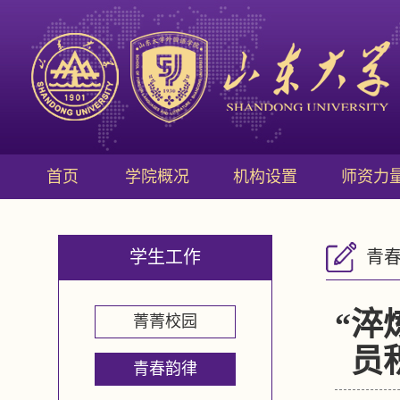
首页
学院概况
机构设置
师资力
学生工作
青
“淬
菁菁校园
员
青春韵律