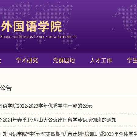
量
学术研究
党群园地
人才工作
学
公告
语学院2022-2023学年优秀学生干部的公示
办2024年春季北语-山大公派出国留学英语培训班的通知
开外国语学院“中行杯”第四期“优苗计划”培训班暨2023年全体