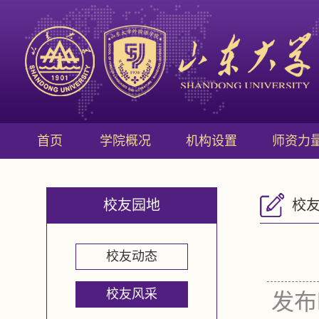
首页
学院概况
机构设置
师资力
校友园地
校
校友动态
校友风采
发布