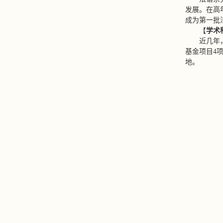
发展。在高
成为第一批
【
学术
近几年
基金项目4
地。