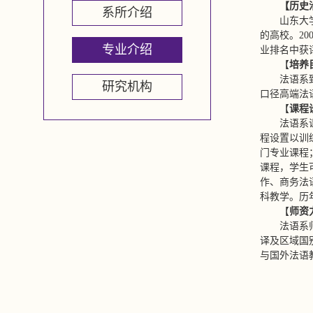
【历史
系所介绍
山东大
的高校。20
专业介绍
业排名中获
【
培养
法语系
研究机构
口径高端法
【
课程
法语系
程设置以训
门专业课程
课程，学生
作、商务法
科教学。历
【
师资
法语系
译及区域国
与国外法语