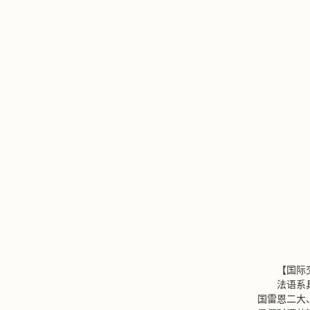
【国际
法语系
国雷恩二大