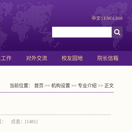
中文
|
ENGLISH
生工作
对外交流
校友园地
院长信箱
当前位置：
首页
>>
机构设置
>>
专业介绍
>> 正文
作者： 点击：[
1481
]