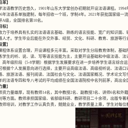
沿革】
学法语教学历史悠久，1901年山东大学堂创办初期就开设法语课程。19
06年法语系单独建制，每年招收一个班，学制4年。2021年获批国家级一流
评A级，全国排名第10名。
目标
】
致力于培养具有扎实的法语语言基础、熟练的语言技能、宽广的知识面、
语人才。学生毕业后能在外交外事、经贸、文化、科研、教育、旅游等行
设置
】
课程体系设置合理，开设课程多元丰富。采取对学生分段教育体制，基础阶
练学生的听、说、读、写等语言技能为主，主要开设基础和中级法语、法
；高年级阶段（5-8学期）根据学生发展要求在进一步培养学生语言综合
可根据个人发展意向进行选择，主要开设高级法语、高级视听说、法语口
语、旅游法语、报刊阅读、法国社会与文化、法语国家概况、学术论文写
年的法语专四和专八考试的平均成绩在全国法语院校中名列前茅，高出全国平
力量
】
师资力量雄厚，现有教师14名，其中教授2名、副教授3名、讲师6名和外
别等方面。教师承担国家级、省部级科研、教研项目二十余项，出版专著
教师培训，对教学工作认真负责，兢兢业业，教学质量上乘，学生对每位