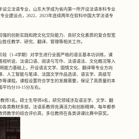
94年设立法语专业，山东大学成为省内第一所开设法语本科专业
专业建设点，2022、2023年连续两年在软科中国大学法语专
较强的创新实践和跨文化交际能力、良好文化素质的复合型宽
业胜任教学、研究、翻译、管理等相关工作。
段（1-4学期）对学生进行全面严格的语言基本功训练，课
语视听说、法语口语、阅读与写作、法语语法、文化概况等入
运用能力基础上，开设语言文学、国情文化、翻译等专业方向
译、人工智能与笔译、法国文学作品选读、语言学、高级写
作等课程。课程设置符合学生的发展需要，保证了高质量的本
均分10-15分左右。
籍教师3名。硕士生导师4名，研究领域涉及语言学、文学、翻
和各类教材多部。法语系教师充满活力和创新精神，每年都参
教师教学的综合评价高，多位教师在各类讲课比赛中获奖。