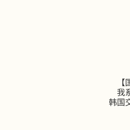
【
我
韩国