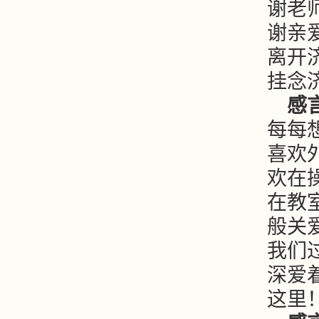
谢老
谢亲
离开
挂念
感言
每每
喜欢
欢在
在教
般关
我们
深爱
这里！