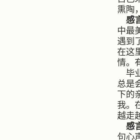
熏陶
感
中最
遇到
在这
情。
毕
总是
下的
我。
越走
感
句心