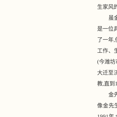
生家风
虽
是一位
了一年,
工作、生
(今潍坊
大迁至
教,直到
金
像金先
199