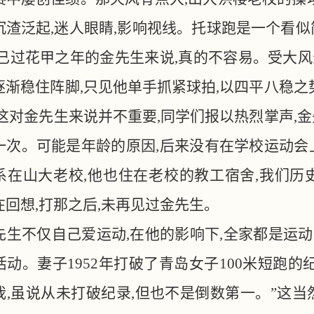
沉渣泛起,迷人眼睛,影响视线。托球跑是一个看
于已过花甲之年的金先生来说,真的不容易。受大风
逐渐稳住阵脚,只见他单手抓紧球拍,以四平八稳之
,这对金先生来说并不重要,同学们报以热烈掌声,
一次。可能是年龄的原因,后来没有在学校运动会
系在山大老校,他也住在老校的教工宿舍,我们历史
在回想,打那之后,未再见过金先生。
先生不仅自己爱运动
,在他的影响下,全家都是运
活动。妻子1952年打破了青岛女子100米短跑
我,虽说从未打破纪录,但也不是倒数第一。”这