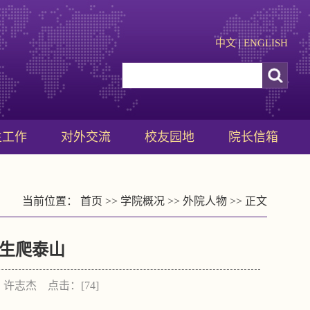
中文
|
ENGLISH
生工作
对外交流
校友园地
院长信箱
当前位置：
首页
>>
学院概况
>>
外院人物
>> 正文
生爬泰山
作者：许志杰 点击：[
74
]