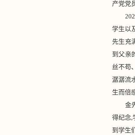
产党党员
2
学生以
先生充
到父亲
丝不苟
潺潺流
生而倍
金
得纪念
到学生