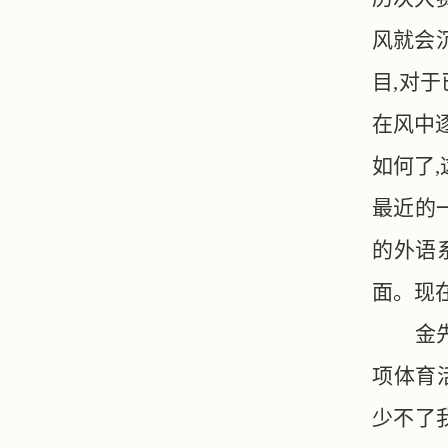
风就会
目,对
在风中
如何了
最近的
的外语
面。现
金
项体育
少不了