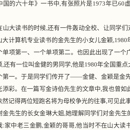
中国的六十年》一书中,有张照片是1973年已6
在山大读书的时候
,还有一件轰动全校、让同学
山大计算机专业读书的金先生的小女儿金颖,198
个单项第一、一个单项第二。也因此出现了一个广
颖,还有一位叫金健的男同学,他是1980年全国重
个第一。于是同学们传开了——金健、金颖是金先
光添彩。在一篇写金诗伯先生的文章中,我也曾如此
依然记得两位短跑名将为母校争光的往事,可见此
谢金先生的长女金琳大姐
,她理解同学们对金先生
我:家中老三金鹏,金颖的哥哥,他当时不在山大读