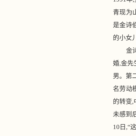
青现为
是金诗
的小女儿
金
婚,金
男。第
名劳动
的转变,
未感到
10日