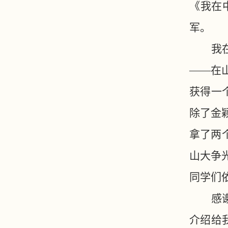
《我在
军。
我
——在
获得一
除了金
拿了两
山大争
同学们
感
介绍给