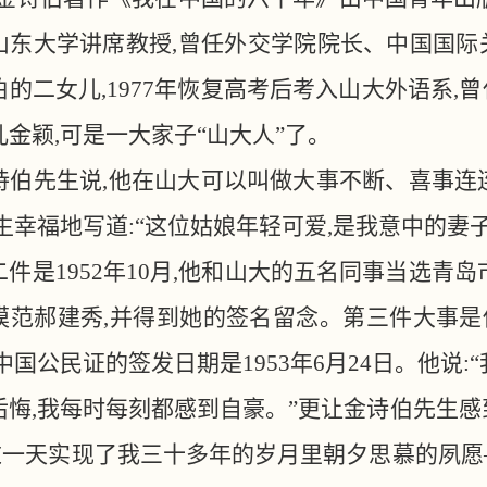
山东大学讲席教授,曾任外交学院院长、中国国际
伯的二女儿,1977年恢复高考后考入山大外语系
金颖,可是一大家子“山大人”了。
诗伯先生说
,他在山大可以叫做大事不断、喜事连连
先生幸福地写道:“这位姑娘年轻可爱,是我意中的妻
二件是1952年10月,他和山大的五名同事当选青
模范郝建秀,并得到她的签名留念。第三件大事是他
中国公民证的签发日期是1953年6月24日。他说
后悔,我每时每刻都感到自豪。”更让金诗伯先生感到
,“这一天实现了我三十多年的岁月里朝夕思慕的夙