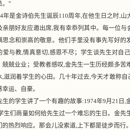
。”
024年是金诗伯先生诞辰110周年,在他生日之时
及亲朋好友应邀出席,我有幸忝列其中。每一位与
满思念和崇高的敬意。他们手里没有事先写好的发
的爱与教,情真意切,感恩不尽；学生谈先生对自己
、兢兢业业；受教者感叹,金先生一生历经颇多苦难
水,滋润着学生的心田。几十年过去,今天才敢称自
感幸运、自豪。
先生的学生讲了一个有趣的故事
:1974年9月21
,学生们商量如何给先生过一个难忘的生日。金先生
们的热烈响应。那会儿没索道,上下都是徒步而行。