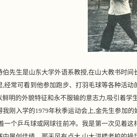
诗伯先生是山东大学外语系教授
,在山大教书时间
里,经常可看到他参加跑步、打羽毛球等各种活动
以鲜明的外貌特征和永不服输的意志力,吸引着学
得我刚入学的
1979年秋季运动会上,金先生参加
托着一个乒乓球或网球往前冲。我是第一次见着这
赛中屡创佳绩。那天风有点大,山大洪楼老校的操