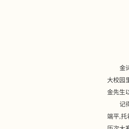
金
大校园
金先生
记
端平,
历次大