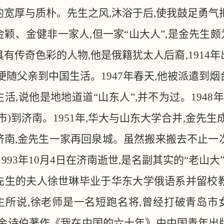
的宽厚与质朴。先生之风,沐浴于后,使我鼓足勇
金颖、金健非一家人
,但一家“山大人”,是金先
具有传奇色彩的人物,他是俄籍犹太人后裔,1914
便随父亲到中国生活。1947年春天,他被派遣到
活,说他是地地道道“山东人”,并不为过。1948
市)到济南。1951年,华大与山东大学合并,金先生
济南,金先生一家再回泉城。虽然搬来搬去不止一
1993年10月4日在济南逝世,是名副其实的“老山大
先生的夫人徐世琳毕业于华东大学俄语系并留校
生所说,徐老师是一名短跑名将,曾经打破青岛市女
1年,金诗伯著作《我在中国的六十年》由中国青年