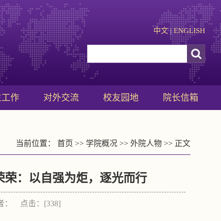
中文
|
ENGLISH
生工作
对外交流
校友园地
院长信箱
当前位置：
首页
>>
学院概况
>>
外院人物
>> 正文
荣荣：以自强为炬，逐光而行
作者： 点击：[
338
]