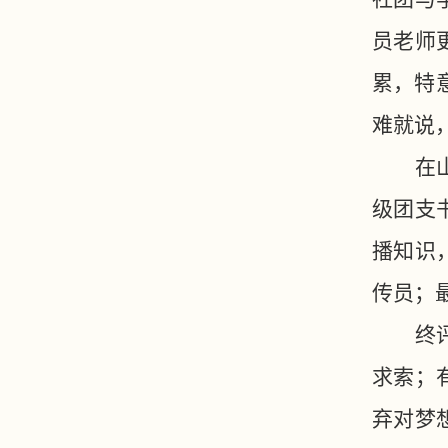
员老师
累，特
难就说
在
级团支
播知识
传员；
终
求索；
弃对梦