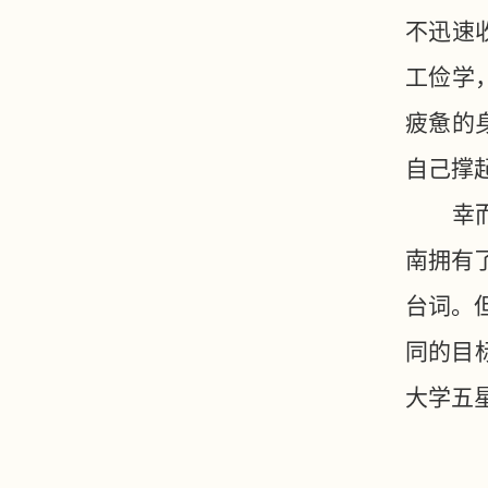
不迅速
工俭学
疲惫的
自己撑
幸
南拥有
台词。
同的目
大学五星