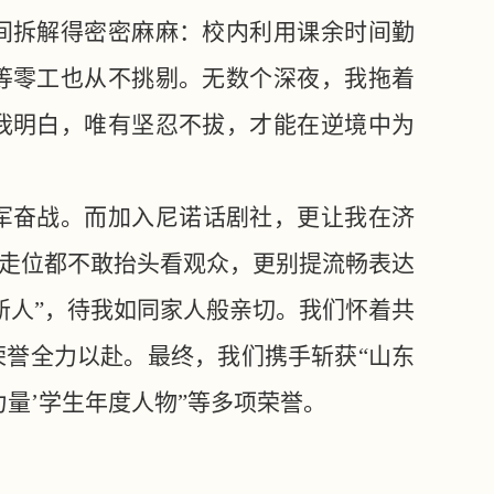
间拆解得密密麻麻：校内利用课余时间勤
等零工也从不挑剔。无数个深夜，我拖着
我明白，唯有坚忍不拔，才能在逆境中为
军奋战。而加入尼诺话剧社，更让我在济
台走位都不敢抬头看观众，更别提流畅表达
新人”，待我如同家人般亲切。我们怀着共
誉全力以赴。最终，我们携手斩获“山东
力量’学生年度人物”等多项荣誉。