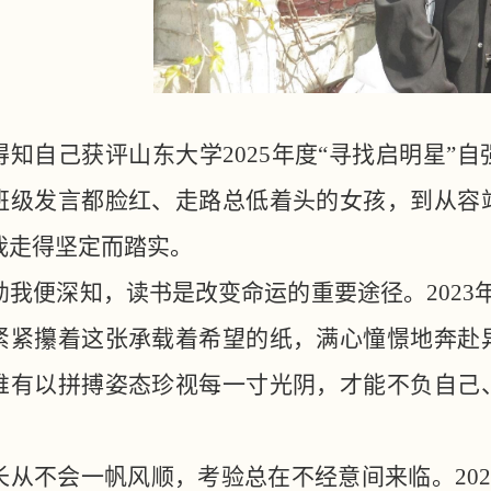
得知自己获评山东大学
2025年度“寻找启明星
班级发言都脸红、走路总低着头的女孩，到从容
我走得坚定而踏实。
幼我便深知，读书是改变命运的重要途径。
202
紧紧攥着这张承载着希望的纸，满心憧憬地奔赴
唯有以拼搏姿态珍视每一寸光阴，才能不负自己
。
长从不会一帆风顺，考验总在不经意间来临。
2