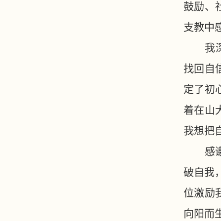
鼓励、
支教中
我
找回自
定了初
着在山
我想把
感
破自我
位激励
向阳而