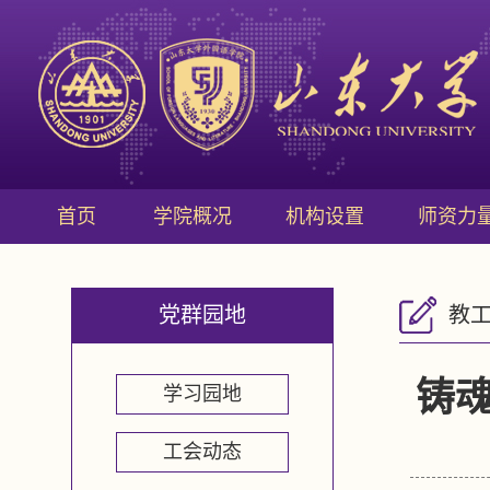
首页
学院概况
机构设置
师资力
党群园地
教
铸魂
学习园地
工会动态