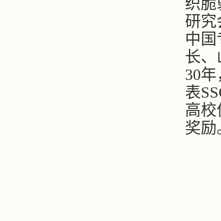
织脆
研究
中国
长
、
30
年
表
SS
高校
奖励