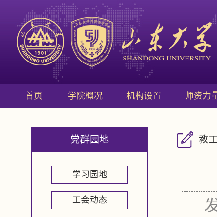
首页
学院概况
机构设置
师资力
党群园地
教
学习园地
工会动态
发